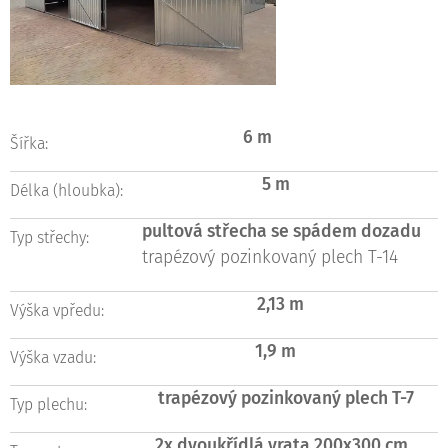
6 m
Šířka:
5 m
Délka (hloubka):
pultová střecha se spádem dozadu
Typ střechy:
trapézový pozinkovaný plech T-14
2,13 m
Výška vpředu:
1,9 m
Výška vzadu:
trapézový pozinkovaný plech T-7
Typ plechu:
2x dvoukřídlá vrata 200x300
cm