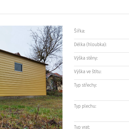
Šířka:
Délka (hloubka):
Výška stěny:
Výška ve štítu:
Typ střechy:
Typ plechu:
Typ vrat: