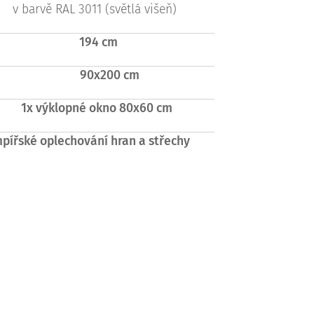
v barvě RAL 3011 (světlá višeň)
194 cm
90x200 cm
1x výklopné okno 80x60 cm
pířské oplechování hran a střechy