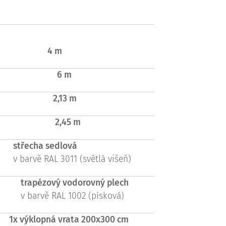
4 m
6 m
2,13 m
2,45 m
střecha sedlová
v barvě RAL 3011 (světlá višeň)
trapézový vodorovný plech
v barvě RAL 1002 (písková)
1x výklopná vrata 200x300 cm