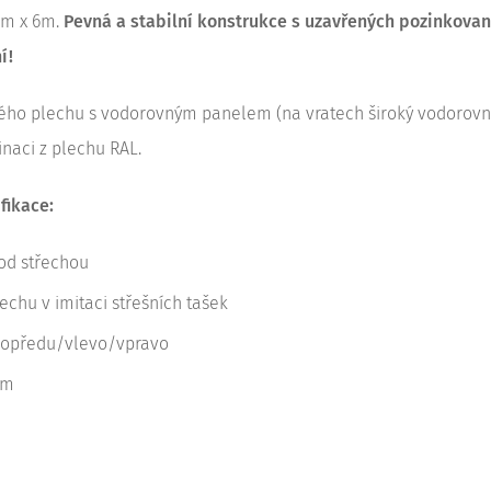
4m x 6m.
P
evná a stabilní konstrukce s uzavřených pozinkovan
í!
ového plechu s vodorovným panelem (na vratech široký vodorovn
inaci z plechu RAL.
fikace:
od střechou
echu v imitaci střešních tašek
dopředu/vlevo/vpravo
cm