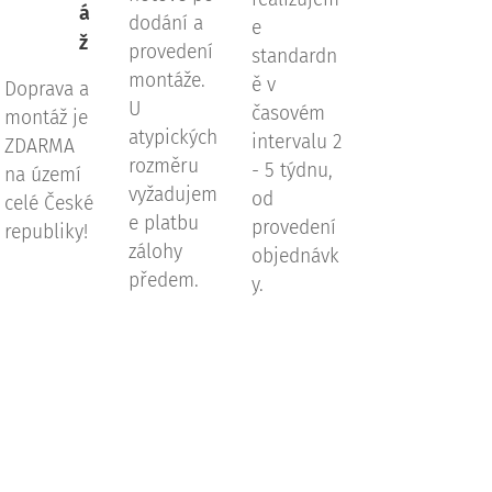
á
dodání a
e
ž
provedení
standardn
montáže.
ě v
Doprava a
U
časovém
montáž je
atypických
intervalu 2
ZDARMA
rozměru
- 5 týdnu,
na území
vyžadujem
od
celé České
e platbu
provedení
republiky!
zálohy
objednávk
předem.
y.