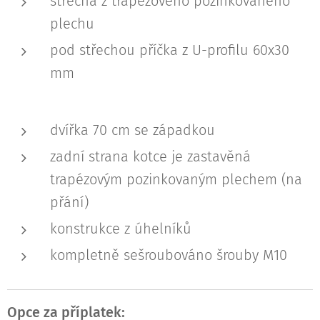
střecha z trapézového pozinkovaného
plechu
pod střechou příčka z U-profilu 60x30
mm
dvířka 70 cm se západkou
zadní strana kotce je zastavěná
trapézovým pozinkovaným plechem (na
přání)
konstrukce z úhelníků
kompletně sešroubováno šrouby M10
Opce za příplatek: