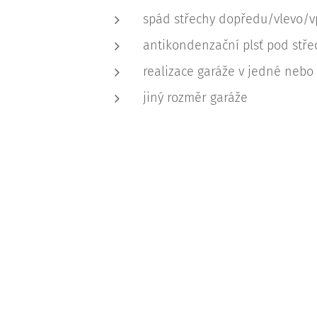
spád střechy dopředu/vlevo/v
antikondenzační plsť pod stř
realizace garáže v jedné nebo
jiný rozměr garáže