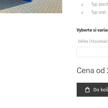
Typ plec
Typ vrat
Vyberte si varia
Délka (hloubka)
Cena od
Do koš