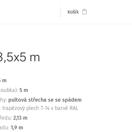
Košík
3,5x5 m
5 m
loubka):
5 m
chy:
pultová
střecha se se spádem
 trapézový plech T-14 v barvě RAL
předu:
2,13 m
zadu:
1,9 m