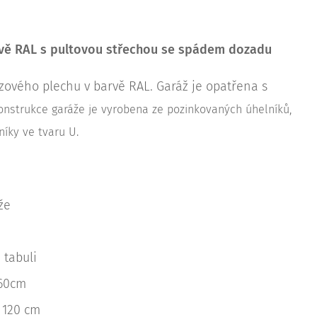
rvě RAL
s pultovou střechou se spádem dozadu
zového plechu v barvě RAL. Garáž je opatřena s
nstrukce garáže je vyrobena ze pozinkovaných úhelníků,
íky ve tvaru U.
že
 tabuli
x60cm
 120 cm