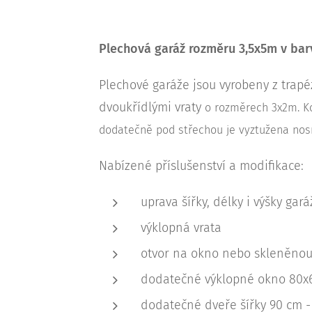
Plechová garáž
rozměru 3,5x5m v ba
Plechové garáže jsou vyrobeny z trapé
dvoukřídlými vraty
o rozměrech 3x2m. Ko
dodatečně pod střechou je vyztužena nosn
Nabízené příslušenství a modifikace:
uprava šířky, délky i výšky gará
výklopná vrata
otvor na okno nebo skleněnou
dodatečné výklopné okno 80
dodatečné dveře šířky 90 cm -