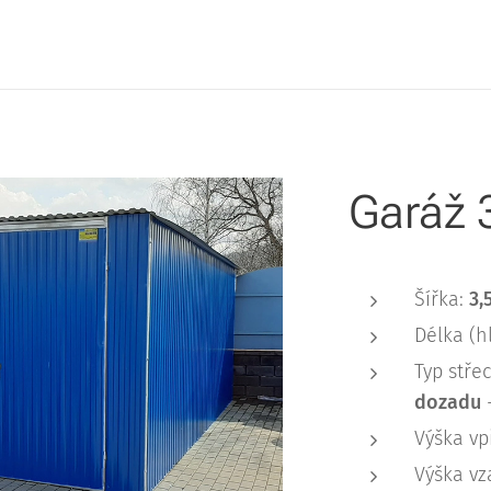
Garáž 
Šířka:
3,
Délka (h
Typ stře
dozadu
-
Výška v
Výška v