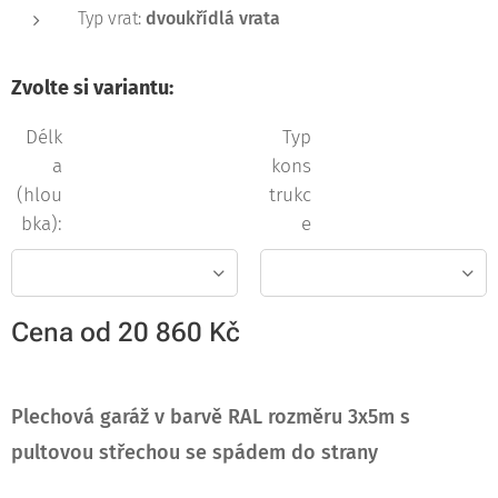
Typ vrat:
dvoukřídlá vrata
Zvolte si variantu:
Délk
Typ
a
kons
(hlou
trukc
bka):
e
Cena od
20 860
Kč
Plechová garáž v barvě RAL rozměru 3x5m
s
pultovou střechou se spádem do strany