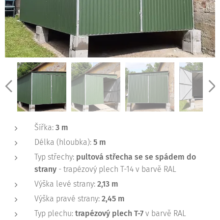
Šířka:
3 m
Délka (hloubka):
5 m
Typ střechy:
pultová
střecha se se spádem do
strany
- trapézový plech T-14 v barvě RAL
Výška levé strany:
2,13 m
Výška pravé strany:
2,45 m
Typ plechu:
trapézový plech T-7
v barvě RAL