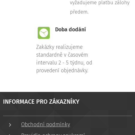
vyžadujeme platbu zálohy
předem.
Doba dodání
Zakázky realizujeme
standardně v časovém
intervalu 2 - 5 týdnu, od
provedení objednávky.
INFORMACE PRO ZÁKAZNÍKY
Obchodní podmínky