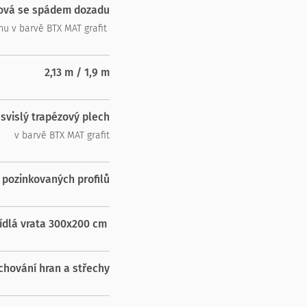
tová se spádem dozadu
hu v barvě BTX MAT grafit
2,13 m / 1,9 m
svislý trapézový plech
v barvě BTX MAT grafit
 pozinkovaných profilů
ídlá vrata 300x200 cm
chování hran a střechy