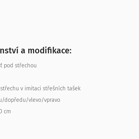
nství a modifikace:
ť pod střechou
střechu v imitaci střešních tašek
u/dopředu/vlevo/vpravo
0 cm