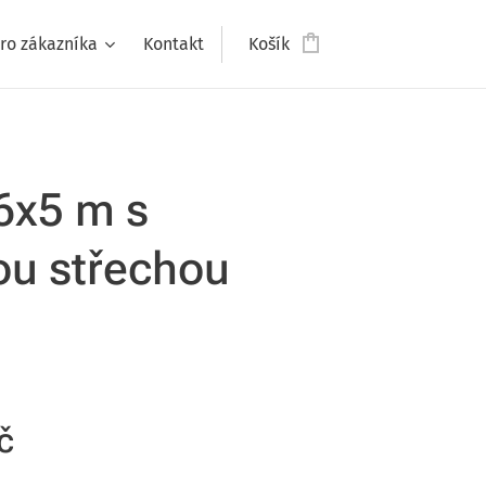
ro zákazníka
Kontakt
Košík
6x5 m s
ou střechou
č