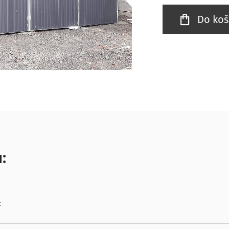
Do koš
:
: