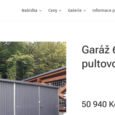
Nabídka
Ceny
Galerie
Informace p
Garáž 
pultov
50 940
K