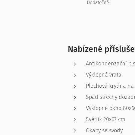
Dodatečně:
Nabízené přísluše
Antikondenzační pls
Výklopná vrata
Plechová krytina na 
Spád střechy dozad
Výklopné okno 80x6
Světlík 20x67 cm
Okapy se svody