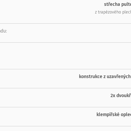
střecha pul
z trapézového plec
adu:
konstrukce z uzavřených
2x dvoukř
klempířské ople