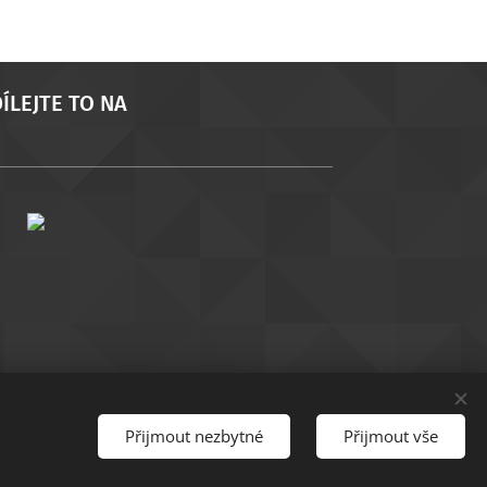
ÍLEJTE TO NA
Přijmout nezbytné
Přijmout vše
Jazyky
Čeština
Slovenčina