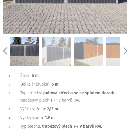
Šířka:
6 m
Délka (hloubka):
5 m
Typ střechy:
pultová střecha se se spádem dozadu
-
trapézový plech T-14 v barvě RAL
Výška vpředu:
2,13 m
Výška vzadu:
1,9 m
Typ plechu:
trapézový plech T-7 v barvě RAL