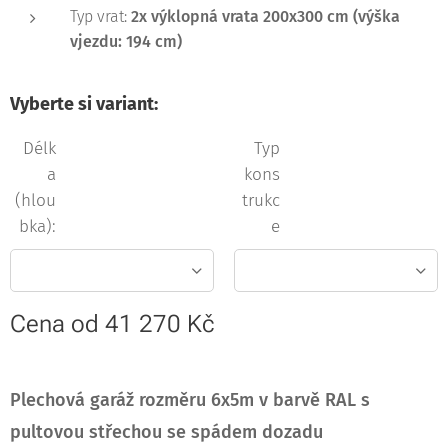
Typ vrat:
2x výklopná vrata 200x300 cm (výška
vjezdu: 194 cm)
Vyberte si variant:
Délk
Typ
a
kons
(hlou
trukc
bka):
e
Cena od
41 270
Kč
Plechová garáž
rozměru 6x5m v barvě RAL
s
pultovou střechou se spádem dozadu