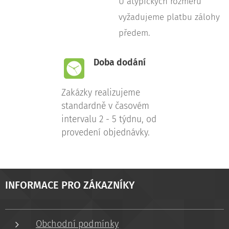
U atypických rozměru
vyžadujeme platbu zálohy
předem.
Doba dodání
Zakázky realizujeme
standardně v časovém
intervalu 2 - 5 týdnu, od
provedení objednávky.
INFORMACE PRO ZÁKAZNÍKY
Obchodní podmínky