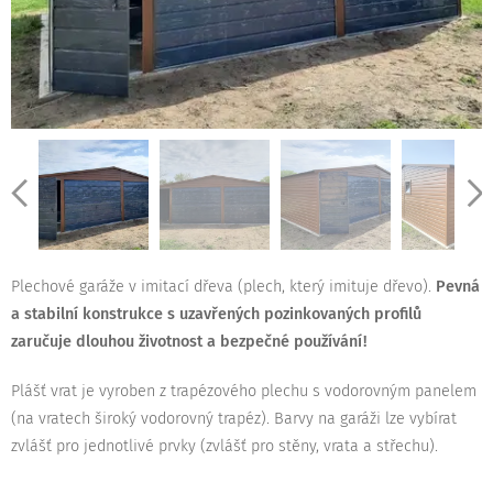
Plechové garáže v imitací dřeva (plech, který imituje dřevo).
Pevná
a stabilní konstrukce s uzavřených pozinkovaných profilů
zaručuje dlouhou životnost a bezpečné používání!
Plášť vrat je vyroben z trapézového plechu s vodorovným panelem
(na vratech široký vodorovný trapéz). Barvy na garáži lze vybírat
zvlášť pro jednotlivé prvky (zvlášť pro stěny, vrata a střechu).