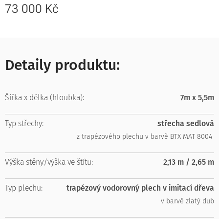
73 000
Kč
Detaily produktu:
Šířka x délka (hloubka):
7m x 5,5m
Typ střechy:
střecha sedlová
z trapézového plechu v barvě BTX MAT 8004
Výška stěny/výška ve štítu:
2,13 m / 2,65 m
Typ plechu:
trapézový vodorovný plech v imitací dřeva
v barvě zlatý dub