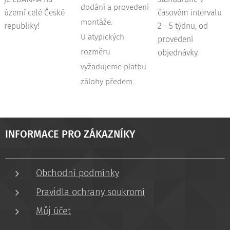
dodání a provedení
území celé České
časovém intervalu
montáže.
republiky!
2 - 5 týdnu, od
U atypických
provedení
rozměru
objednávky.
vyžadujeme platbu
zálohy předem.
INFORMACE PRO ZÁKAZNÍKY
Obchodní podmínky
Pravidla ochrany soukromí
Můj účet