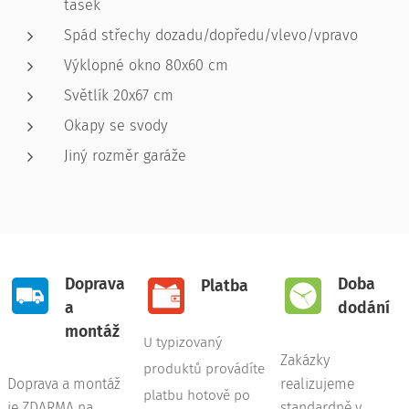
tašek
Spád střechy dozadu/dopředu/vlevo/vpravo
Výklopné okno 80x60 cm
Světlík 20x67 cm
Okapy se svody
Jiný rozměr garáže
Doprava
Doba
Platba
a
dodání
montáž
U typizovaný
Zakázky
produktů provádíte
Doprava a montáž
realizujeme
platbu hotově po
je ZDARMA na
standardně v