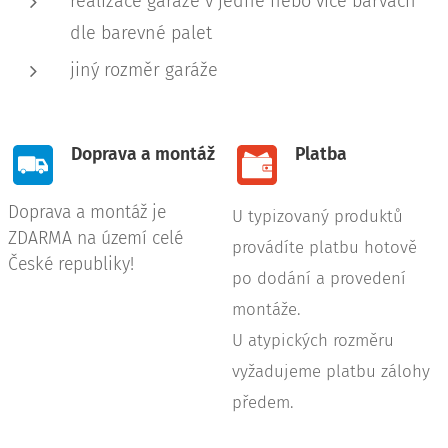
realizace garáže v jedné nebo více barvách
dle barevné palet
jiný rozměr garáže
Doprava a montáž
Platba
Doprava a montáž je
U typizovaný produktů
ZDARMA na území celé
provádíte platbu hotově
České republiky!
po dodání a provedení
montáže.
U atypických rozměru
vyžadujeme platbu zálohy
předem.