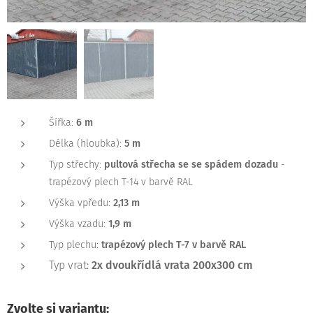
Šířka:
6 m
Délka (hloubka):
5 m
Typ střechy:
pultová střecha se se spádem dozadu
-
trapézový plech T-14 v barvě RAL
Výška vpředu:
2,13 m
Výška vzadu:
1,9 m
Typ plechu:
trapézový plech T-7 v barvě RAL
Typ vrat:
2x dvoukřídlá vrata
200x300 cm
Zvolte si variantu: