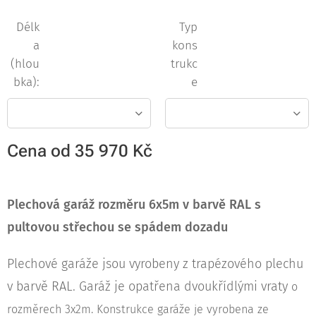
Délk
Typ
a
kons
(hlou
trukc
bka):
e
Cena od
35 970
Kč
Plechová garáž
rozměru 6x5m v barvě RAL
s
pultovou střechou se spádem dozadu
Plechové garáže jsou vyrobeny z trapézového plechu
v barvě RAL. Garáž je opatřena dvoukřídlými vraty
o
rozměrech 3x2m. Konstrukce garáže je vyrobena ze