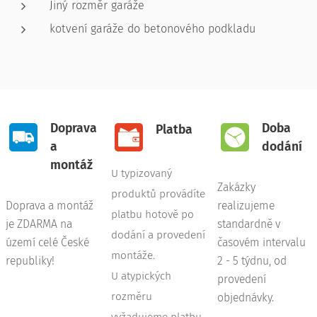
Jiný rozměr garáže
kotvení garáže do betonového podkladu
Doprava
Doba
Platba
a
dodání
montáž
U typizovaný
Zakázky
produktů provádíte
Doprava a montáž
realizujeme
platbu hotově po
je ZDARMA na
standardně v
dodání a provedení
území celé České
časovém intervalu
montáže.
republiky!
2 - 5 týdnu, od
U atypických
provedení
rozměru
objednávky.