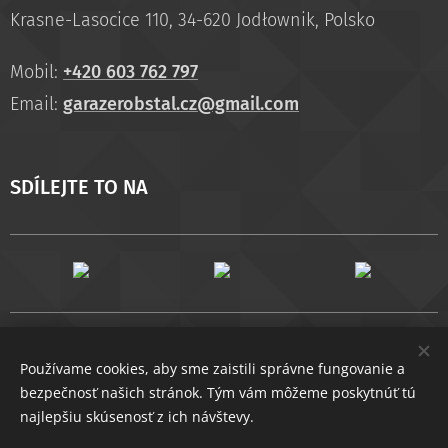
Krasne-Lasocice 110, 34-620 Jodłownik, Polsko
Mobil:
+420 603 762 797
Email:
garazerobstal.cz@gmail.com
SDÍLEJTE TO NA
Cookies
COPYRIGHT © 2022 GARAZE-POZINKOVANE.CZ
Používame cookies, aby sme zaistili správne fungovanie a
Jazyky
bezpečnosť našich stránok. Tým vám môžeme poskytnúť tú
Čeština
Slovenčina
najlepšiu skúsenosť z ich návštevy.