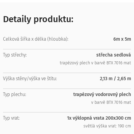
Detaily produktu:
Celková šířka x délka (hloubka):
6m x 5m
Typ střechy:
střecha sedlová
trapézový plech v barvě BTX 7016 mat
Výška stěny/výška ve štítu:
2,13 m / 2,65 m
Typ plechu:
trapézový vodorovný plech
v barvě BTX 7016 mat
Typ vrat:
1x výklopná vrata 200x300 cm
světlá výška vrat: 190 cm