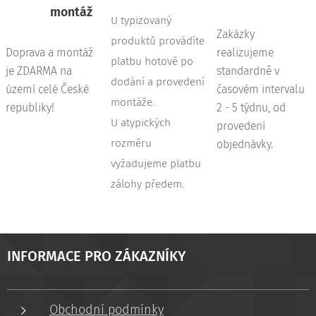
montáž
U typizovaný
Zakázky
produktů provádíte
Doprava a montáž
realizujeme
platbu hotově po
je ZDARMA na
standardně v
dodání a provedení
území celé České
časovém intervalu
montáže.
republiky!
2 - 5 týdnu, od
U atypických
provedení
rozměru
objednávky.
vyžadujeme platbu
zálohy předem.
INFORMACE PRO ZÁKAZNÍKY
Obchodní podmínky