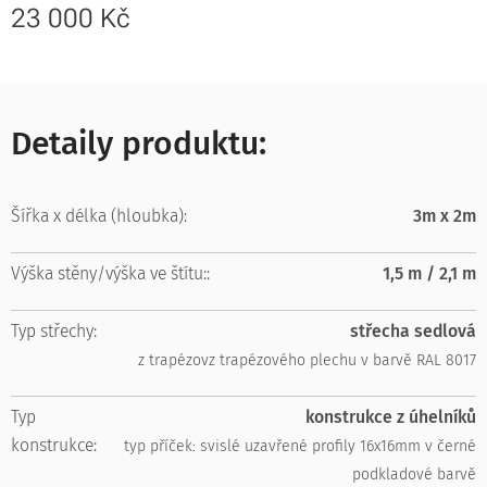
23 000
Kč
Detaily produktu:
Šířka x délka (hloubka):
3m x 2m
Výška stěny/výška ve štítu::
1,5 m / 2,1 m
Typ střechy:
střecha sedlová
z trapézovz trapézového plechu v barvě RAL 8017
Typ
konstrukce z úhelníků
konstrukce:
typ příček: svislé uzavřené profily 16x16mm v černé
podkladové barvě