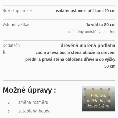
Rozestup mřížek:
vzdálenost mezi příčkami 10 cm
Vstupní vrátka:
1x vrátka 80 cm
umístěny umístěny na střed
dřevěná mořená podlaha
Dodatečn
ě:
zadní a levá boční stěna obložena dřevem
přední a pravá stěna obložena dřevem do výšky
50 cm
Možné úpravy :
Příprava
podkladu pod
změna rozměru
kotec 3x2 m
zateplená bouda