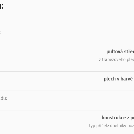
:
:
pultová stř
z trapézového ple
plech v barvě
adu:
konstrukce z p
typ příček: úhelníky p