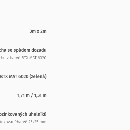
3m x 2m
echa se spádem dozadu
chu v barvě BTX MAT 6020
 BTX MAT 6020 (zelená)
1,71 m / 1,51 m
ozinkovaných uhelníků
ozinkovanébarvě 25x25 mm