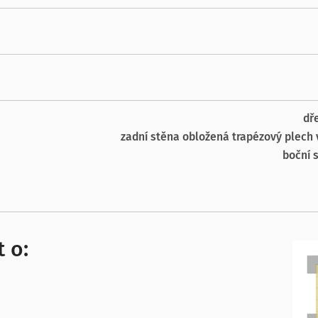
dř
zadní stěna obložená trapézový plech 
boční 
 o: