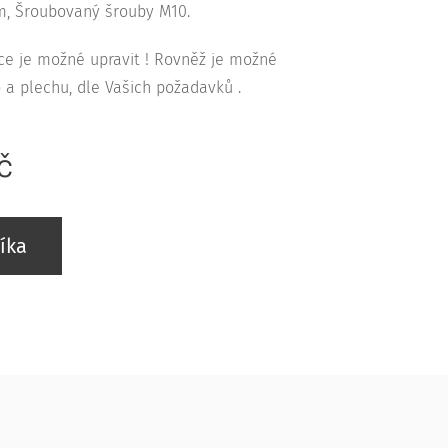
m, Šroubovaný šrouby M10.
e je možné upravit ! Rovněž je možné
 a plechu, dle Vašich požadavků .
č
íka