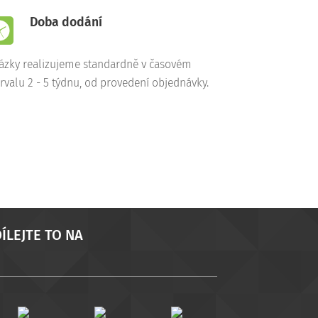
Doba dodání
ázky realizujeme standardně v časovém
ervalu 2 - 5 týdnu, od provedení objednávky.
ÍLEJTE TO NA