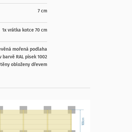
7 cm
1x vrátka kotce 70 cm
evěná mořená podlaha
v barvě RAL písek 1002
stěny obloženy dřevem