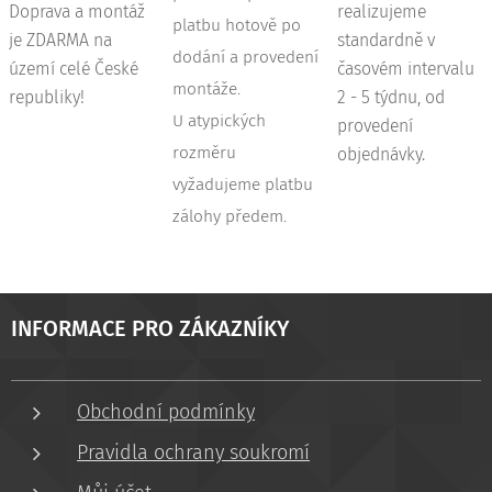
Doprava a montáž
realizujeme
platbu hotově po
je ZDARMA na
standardně v
dodání a provedení
území celé České
časovém intervalu
montáže.
republiky!
2 - 5 týdnu, od
U atypických
provedení
rozměru
objednávky.
vyžadujeme platbu
zálohy předem.
INFORMACE PRO ZÁKAZNÍKY
Obchodní podmínky
Pravidla ochrany soukromí