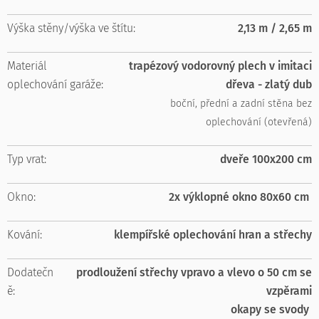
Výška stěny/výška ve štítu:
2,13 m / 2,65 m
Materiál
trapézový vodorovný plech
v imitaci
oplechování garáže:
dřeva - zlatý dub
boční, přední a zadní stěna bez
oplechování (otevřená)
Typ vrat:
dveře 100x200 cm
Okno:
2x výklopné okno 80x60 cm
Kování:
klempířské oplechování hran a střechy
Dodatečn
prodloužení střechy vpravo a vlevo o 50 cm se
ě:
vzpěrami
okapy se svody