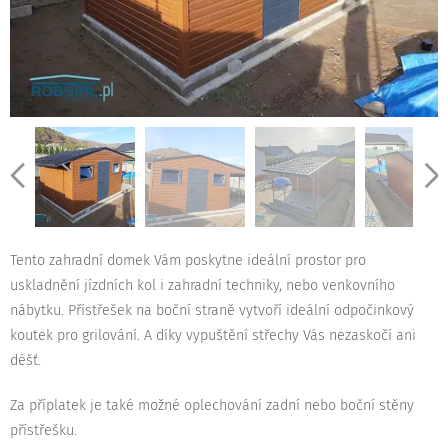
Tento zahradní domek Vám poskytne ideální prostor pro
uskladnění jízdních kol i zahradní techniky, nebo venkovního
nábytku. Přístřešek na boční straně vytvoří ideální odpočinkový
koutek pro grilování. A díky vypuštění střechy Vás nezaskočí ani
déšť.
Za příplatek je také možné oplechování zadní nebo boční stěny
přístřešku.