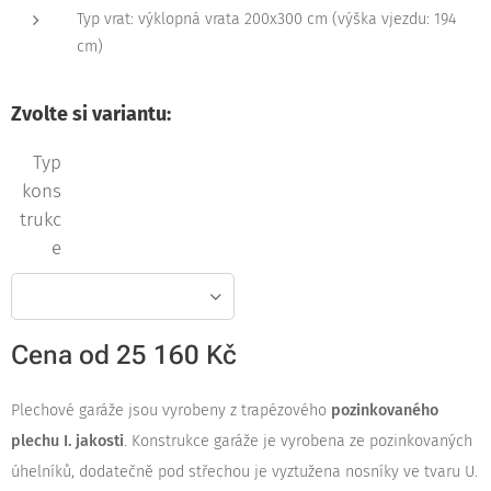
Typ vrat: výklopná vrata 200x300 cm (výška vjezdu: 194
cm)
Zvolte si variantu:
Typ
kons
trukc
e
Cena od
25 160
Kč
Plechové garáže jsou vyrobeny z trapézového
pozinkovaného
plechu I. jakosti
. Konstrukce garáže je vyrobena ze pozinkovaných
úhelníků, dodatečně pod střechou je vyztužena nosníky ve tvaru U.