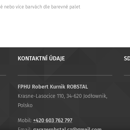
né nebo více barvách dle barevné palet
KONTAKTNÍ ÚDAJE
SD
FPHU Robert Kurnik ROBSTAL
Krasne-Lasocice 110, 34-620 Jodłownik,
Polsko
Mobil:
+420 603 762 797
Email:
garazerobstal.cz@gmail.com