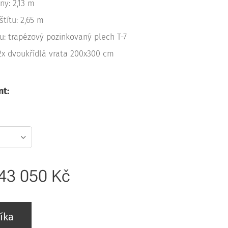
ny: 2,13 m
štítu: 2,65 m
u: trapézový pozinkovaný plech T-7
 2x dvoukřídlá vrata 200x300 cm
nt:
43 050
Kč
íka