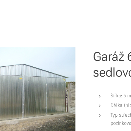
Garáž 
sedlov
Šířka: 6 
Délka (hl
Typ střec
pozinkova