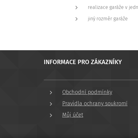
realizace garáže v jed
jiný rozměr garáže
INFORMACE PRO ZÁKAZNÍKY
Obchodní podmínky
Pravidla ochrany soukromí
Můj účet