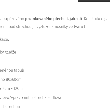
 z trapézového
pozinkovaného plechu I. jakosti
. Konstrukce ga
čně pod střechou je vyztužena nosníky ve tvaru U.
kace:
šky garáže
leněnou tabuli
kno 80x60cm
 90 cm - 120 cm
vlevo/vpravo nebo střecha sedlová
od střechou