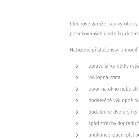
Plechové garáže jsou vyrobeny
pozinkovaných úhelníků, dodate
Nabízené příslušenství a modifi
uprava šířky, délky i vý
výklopná vrata
otvor na okno nebo sk
dodatečné výklopné o
dodatečné dveře šířky
spád střechy dopředu/
antikondenzační plsť p