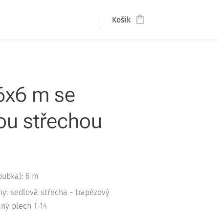
Košík
6x6 m se
ou střechou
m
oubka): 6 m
hy: sedlová střecha - trapézový
ný plech T-14