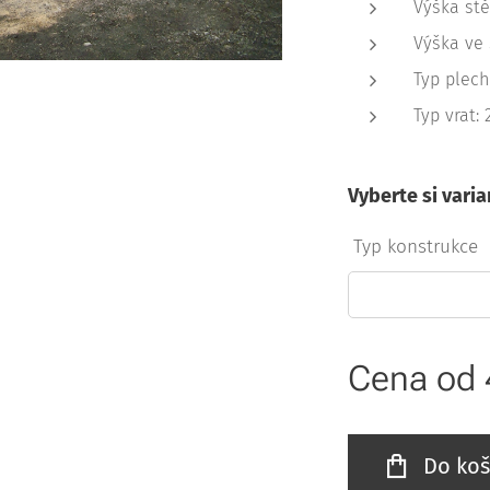
Výška stě
Výška ve 
Typ plech
Typ vrat:
Vyberte si varia
Typ konstrukce
Cena od
Do koš